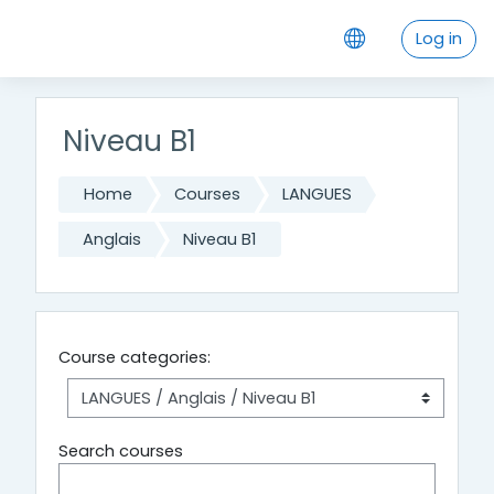
Skip to main content
Log in
Niveau B1
Home
Courses
LANGUES
Anglais
Niveau B1
Course categories:
Search courses