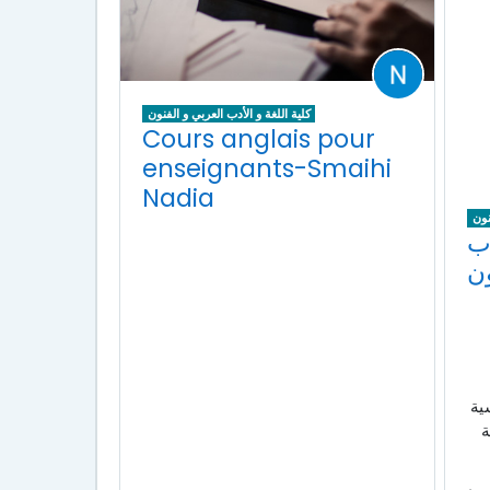
كلية اللغة و الأدب العربي و الفنون
Cours anglais pour
enseignants-Smaihi
Nadia
نون
دب
ون
ية
ة