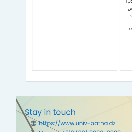
ما
س
ك
س
Stay in touch
https://www.univ-batna.dz