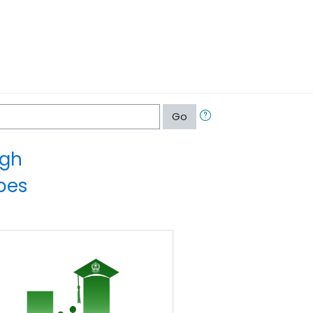
Go
igh
abes