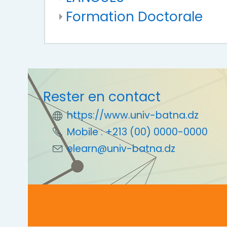
Formation Doctorale
Rester en contact
https://www.univ-batna.dz
Mobile : +213 (00) 0000-0000
elearn@univ-batna.dz